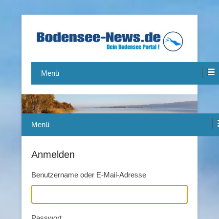
Das Bodensee Portal.
Bodensee-News.de
Menü
Menü
Anmelden
Benutzername oder E-Mail-Adresse
Passwort