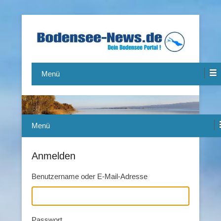
Das Bodensee Portal.
Bodensee-News.de
Menü
Menü
Anmelden
Benutzername oder E-Mail-Adresse
Passwort