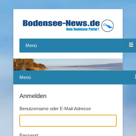
Das Bodensee Portal.
Bodensee-News.de
Menü
Menü
Anmelden
Benutzername oder E-Mail-Adresse
Passwort