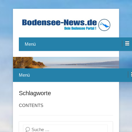
Das Bodensee Portal.
Bodensee-News.de
Menü
Menü
Schlagworte
CONTENTS
Suchen