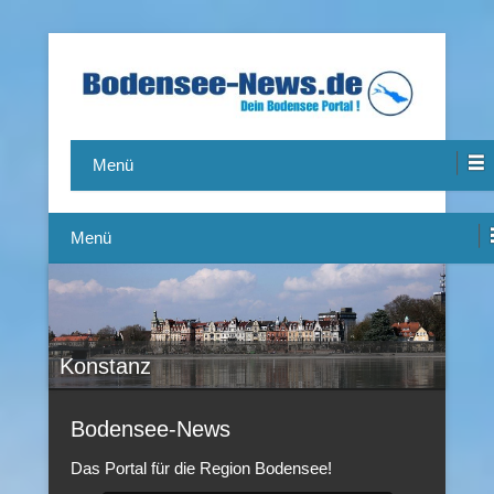
Das Bodensee Portal.
Bodensee-News.de
Menü
Menü
Konstanz
Bodensee-News
Das Portal für die Region Bodensee!