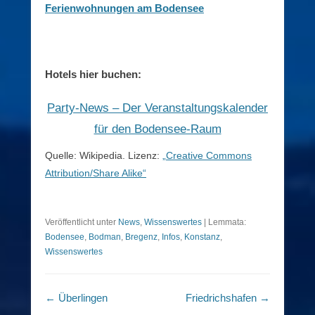
Ferienwohnungen am Bodensee
Hotels hier buchen:
Party-News – Der Veranstaltungskalender
für den Bodensee-Raum
Quelle: Wikipedia. Lizenz:
„Creative Commons
Attribution/Share Alike“
Veröffentlicht unter
News
,
Wissenswertes
|
Lemmata:
Bodensee
,
Bodman
,
Bregenz
,
Infos
,
Konstanz
,
Wissenswertes
Beitragsnavigation
←
Überlingen
Friedrichshafen
→