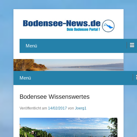
Das Bodensee Portal.
Bodensee-News.de
Menü
Menü
Bodensee Wissenswertes
Veröffentlicht am
14/02/2017
von
Joerg1