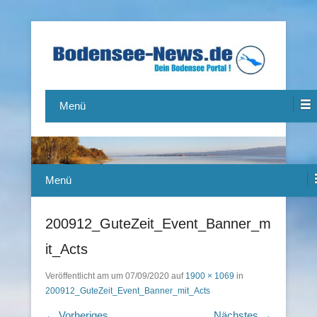
Das Bodensee Portal.
Bodensee-News.de
Menü
Menü
200912_GuteZeit_Event_Banner_m
it_Acts
Veröffentlicht am
um
07/09/2020
auf
1900 × 1069
in
200912_GuteZeit_Event_Banner_mit_Acts
← Vorheriges
Nächstes →