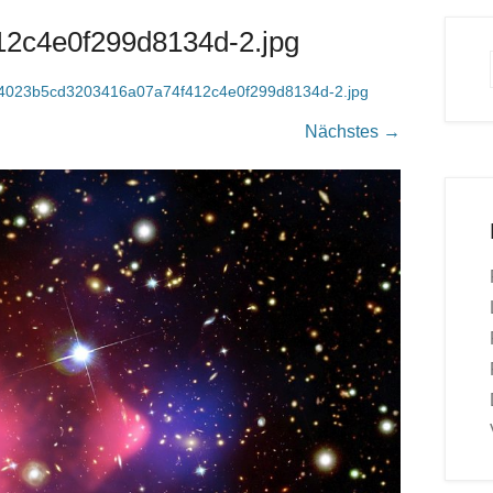
2c4e0f299d8134d-2.jpg
4023b5cd3203416a07a74f412c4e0f299d8134d-2.jpg
Nächstes →