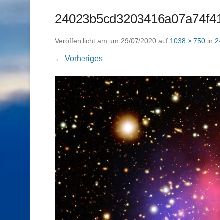
24023b5cd3203416a07a74f41
Veröffentlicht am
um
29/07/2020
auf
1038 × 750
in
2
← Vorheriges