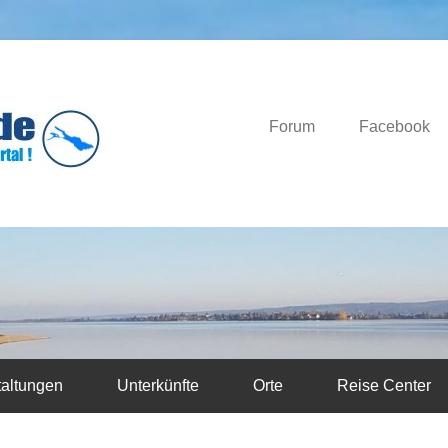
Das Bodensee Portal.
Bodensee-News.d
Forum
Facebook
taltungen
Unterkünfte
Orte
Reise Center