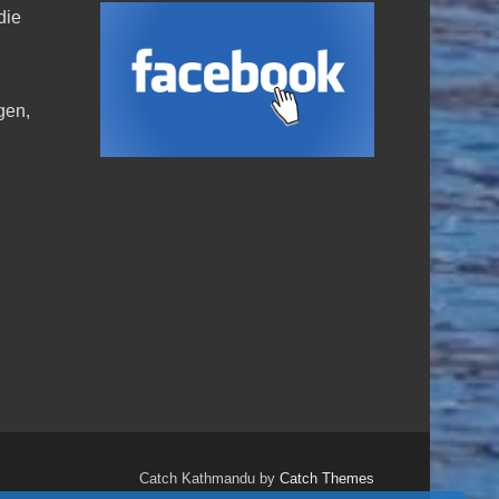
die
,
gen,
Catch Kathmandu by
Catch Themes