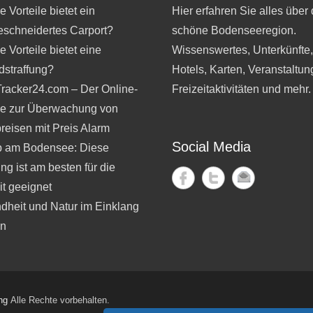
 Vorteile bietet ein
Hier erfahren Sie alles über 
schneidertes Carport?
schöne Bodenseeregion.
 Vorteile bietet eine
Wissenswertes, Unterkünfte
dstraffung?
Hotels, Karten, Veranstaltun
Tracker24.com – Der Online-
Freizeitaktivitäten und mehr.
ce zur Überwachung von
reisen mit Preis Alarm
Social Media
b am Bodensee: Diese
ng ist am besten für die
t geeignet
dheit und Natur im Einklang
en
ng
Alle Rechte vorbehalten.