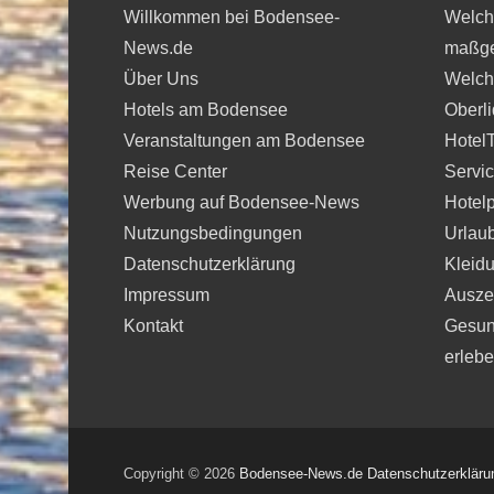
Willkommen bei Bodensee-
Welche
News.de
maßge
Über Uns
Welche
Hotels am Bodensee
Oberli
Veranstaltungen am Bodensee
Hotel
Reise Center
Servi
Werbung auf Bodensee-News
Hotelp
Nutzungsbedingungen
Urlau
Datenschutzerklärung
Kleidu
Impressum
Auszei
Kontakt
Gesun
erleb
Copyright © 2026
Bodensee-News.de
Datenschutzerkläru