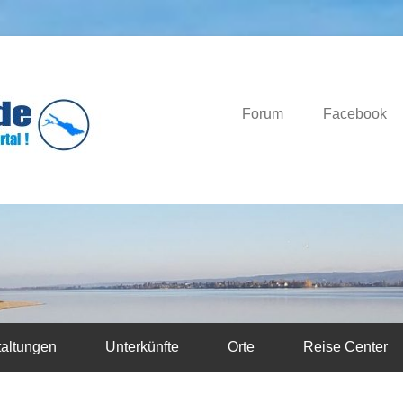
Das Bodensee Portal.
Bodensee-News.d
Forum
Facebook
taltungen
Unterkünfte
Orte
Reise Center