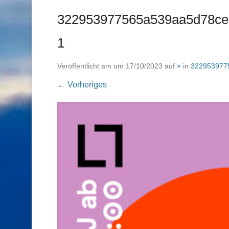
322953977565a539aa5d78ce
1
Veröffentlicht am
um
17/10/2023
auf
×
in
322953977
← Vorheriges