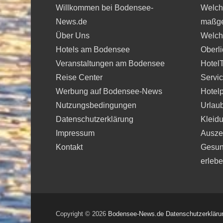
Willkommen bei Bodensee-
Welche
News.de
maßge
Über Uns
Welche
Hotels am Bodensee
Oberli
Veranstaltungen am Bodensee
Hotel
Reise Center
Servi
Werbung auf Bodensee-News
Hotelp
Nutzungsbedingungen
Urlau
Datenschutzerklärung
Kleidu
Impressum
Auszei
Kontakt
Gesun
erleb
Copyright © 2026
Bodensee-News.de
Datenschutzerkläru