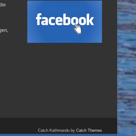
die
,
gen,
Catch Kathmandu by
Catch Themes