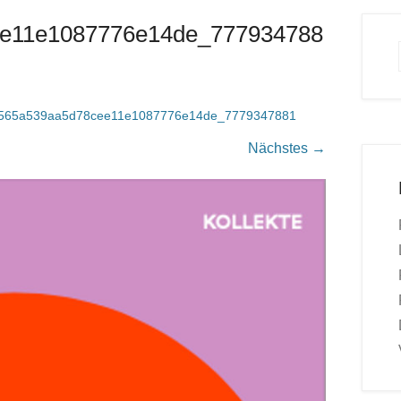
e11e1087776e14de_777934788
565a539aa5d78cee11e1087776e14de_7779347881
Nächstes →