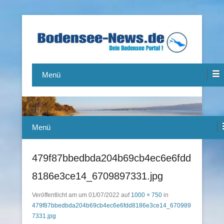
Das Bodensee Portal.
Bodensee-News.de
Menü
Menü
479f87bbedbda204b69cb4ec6e6fdd
8186e3ce14_6709897331.jpg
Veröffentlicht am
um
01/07/2022
auf
1000 × 750
in
479f87bbedbda204b69cb4ec6e6fdd8186e3ce14_670989
7331.jpg