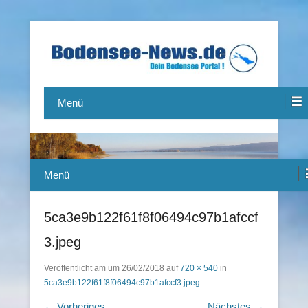
Das Bodensee Portal.
Bodensee-News.de
Menü
Menü
5ca3e9b122f61f8f06494c97b1afccf
3.jpeg
Veröffentlicht am
um
26/02/2018
auf
720 × 540
in
5ca3e9b122f61f8f06494c97b1afccf3.jpeg
← Vorheriges
Nächstes →