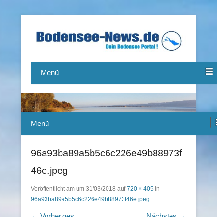
Das Bodensee Portal.
Bodensee-News.de
Menü
Menü
96a93ba89a5b5c6c226e49b88973f
46e.jpeg
Veröffentlicht am
um
31/03/2018
auf
720 × 405
in
96a93ba89a5b5c6c226e49b88973f46e.jpeg
← Vorheriges
Nächstes →