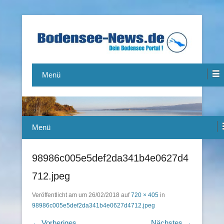
Das Bodensee Portal.
Bodensee-News.de
Menü
Menü
98986c005e5def2da341b4e0627d4
712.jpeg
Veröffentlicht am
um
26/02/2018
auf
720 × 405
in
98986c005e5def2da341b4e0627d4712.jpeg
← Vorheriges
Nächstes →