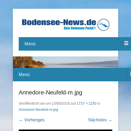
Das Bodensee Portal.
Bodensee-News.de
Menü
Menü
Annedore-Neufeld-m.jpg
Veröffentlicht am
um
10/08/2018
auf
1737 × 1150
in
Annedore-Neufeld-m.jpg
← Vorheriges
Nächstes →