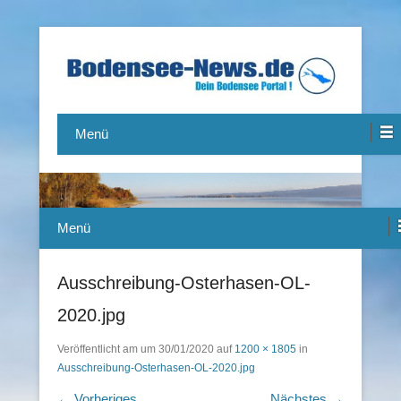
Das Bodensee Portal.
Bodensee-News.de
Menü
Menü
Ausschreibung-Osterhasen-OL-
2020.jpg
Veröffentlicht am
um
30/01/2020
auf
1200 × 1805
in
Ausschreibung-Osterhasen-OL-2020.jpg
← Vorheriges
Nächstes →