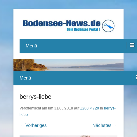
Das Bodensee Portal.
Bodensee-News.de
Menü
Menü
berrys-liebe
Veröffentlicht am
um
31/03/2018
auf
1280 × 720
in
berrys-
liebe
← Vorheriges
Nächstes →