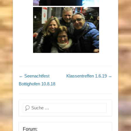
Beitragsnavigation
←
Seenachtfest
Klassentreffen 1.6.19
→
Bottighofen 10.8.18
Suchen
Forum: