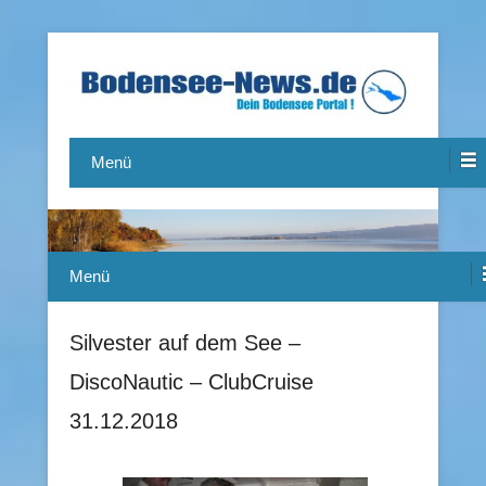
Das Bodensee Portal.
Bodensee-News.de
Menü
Menü
Silvester auf dem See –
DiscoNautic – ClubCruise
31.12.2018