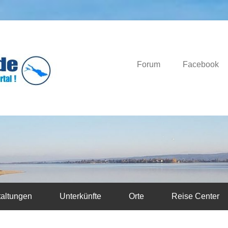
Das Bodensee Portal.
Bodensee-News.d
Forum
Facebook
taltungen
Unterkünfte
Orte
Reise Center