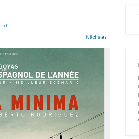
ilm1
Nächstes →