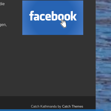
die
,
gen,
Catch Kathmandu by
Catch Themes