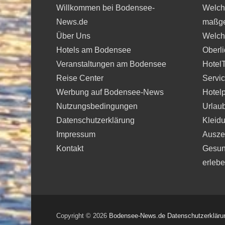
Willkommen bei Bodensee-
Welche
News.de
maßge
Über Uns
Welche
Hotels am Bodensee
Oberli
Veranstaltungen am Bodensee
Hotel
Reise Center
Servi
Werbung auf Bodensee-News
Hotelp
Nutzungsbedingungen
Urlau
Datenschutzerklärung
Kleidu
Impressum
Auszei
Kontakt
Gesun
erleb
Copyright © 2026
Bodensee-News.de
Datenschutzerkläru