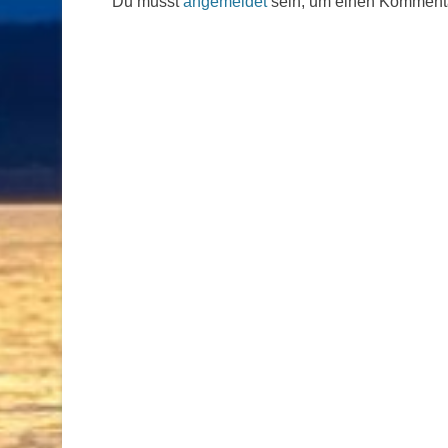
Du musst
angemeldet
sein, um einen Komment