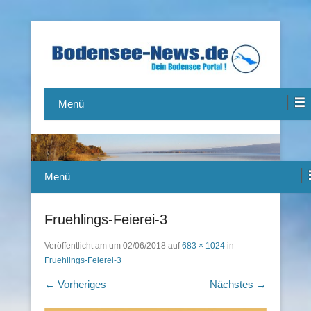
Das Bodensee Portal.
Bodensee-News.de
Menü
Menü
Fruehlings-Feierei-3
Veröffentlicht am
um
02/06/2018
auf
683 × 1024
in
Fruehlings-Feierei-3
← Vorheriges
Nächstes →