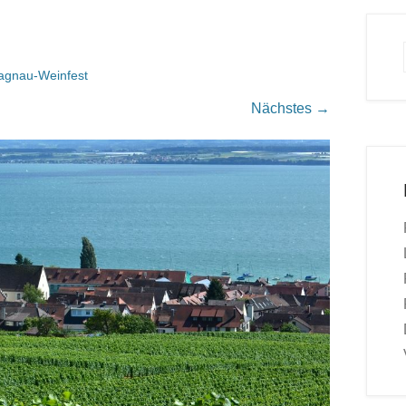
agnau-Weinfest
Nächstes →