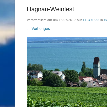
Hagnau-Weinfest
Veröffentlicht am
um
18/07/2017
auf
1113 × 535
in
H
← Vorheriges