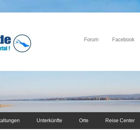
Das Bodensee Portal.
Bodensee-News.d
Forum
Facebook
taltungen
Unterkünfte
Orte
Reise Center