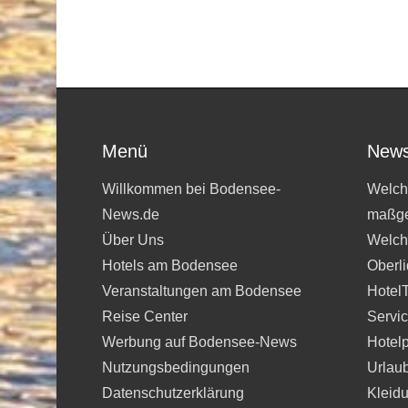
Menü
News
Willkommen bei Bodensee-
Welche
News.de
maßge
Über Uns
Welche
Hotels am Bodensee
Oberli
Veranstaltungen am Bodensee
Hotel
Reise Center
Servi
Werbung auf Bodensee-News
Hotelp
Nutzungsbedingungen
Urlau
Datenschutzerklärung
Kleidu