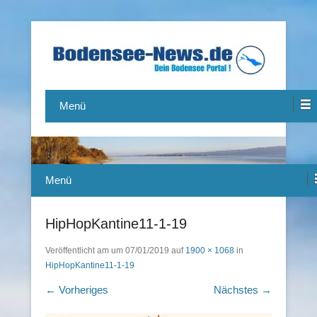
Das Bodensee Portal.
Bodensee-News.de
Menü
Menü
HipHopKantine11-1-19
Veröffentlicht am
um
07/01/2019
auf
1900 × 1068
in
HipHopKantine11-1-19
← Vorheriges
Nächstes →