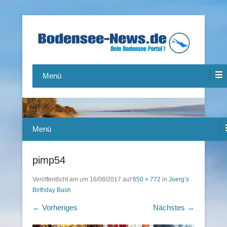
Das Bodensee Portal.
Bodensee-News.de
Menü
Menü
pimp54
Veröffentlicht am
um
16/08/2017
auf
650 × 772
in
Joerg’s
Birthday Bash
← Vorheriges
Nächstes →