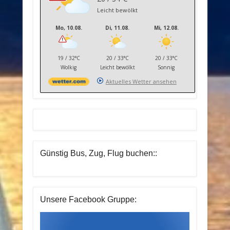
Leicht bewölkt
Mo, 10.08.
Di, 11.08.
Mi, 12.08.
19 / 32°C
20 / 33°C
20 / 33°C
Wolkig
Leicht bewölkt
Sonnig
Aktuelles Wetter ansehen
Günstig Bus, Zug, Flug buchen::
Unsere Facebook Gruppe: