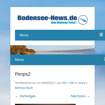
Das Bodensee Portal.
Bodensee-News.de
Menü
Menü
Pimps2
Veröffentlicht am
um
08/08/2017
auf
259 × 194
in
Joerg’s
Birthday Bash
← Vorheriges
Nächstes →