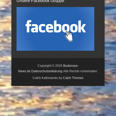
Unsere Facebook Gruppe
Copyright © 2026
Bodensee-
News.de
Datenschutzerklärung
Alle Rechte vorbehalten.
Catch Kathmandu by
Catch Themes