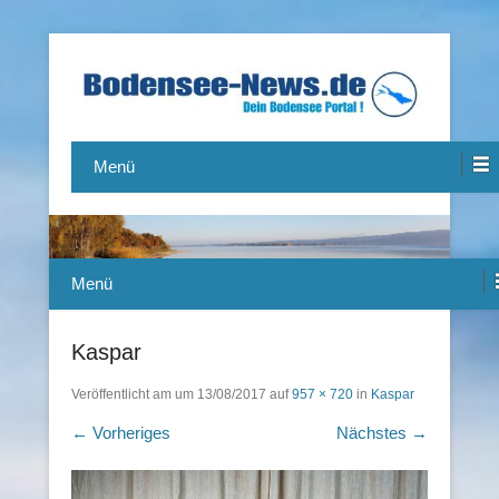
Das Bodensee Portal.
Bodensee-News.de
Menü
Menü
Kaspar
Veröffentlicht am
um
13/08/2017
auf
957 × 720
in
Kaspar
← Vorheriges
Nächstes →