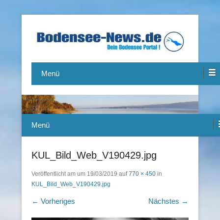
Das Bodensee Portal.
Bodensee-News.de
Menü
Menü
KUL_Bild_Web_V190429.jpg
Veröffentlicht am
um
19/03/2019
auf
770 × 450
in
KUL_Bild_Web_V190429.jpg
← Vorheriges
Nächstes →