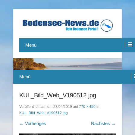
Das Bodensee Portal.
Bodensee-News.de
Menü
Menü
KUL_Bild_Web_V190512.jpg
Veröffentlicht am
um
23/04/2019
auf
770 × 450
in
KUL_Bild_Web_V190512.jpg
← Vorheriges
Nächstes →