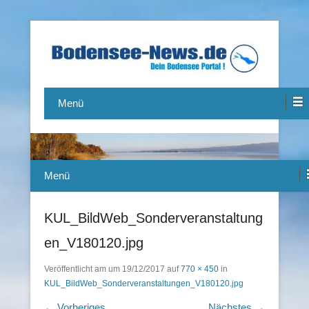
Das Bodensee Portal.
Bodensee-News.de
Menü
Menü
KUL_BildWeb_Sonderveranstaltung
en_V180120.jpg
Veröffentlicht am
um
19/12/2017
auf
770 × 450
in
KUL_BildWeb_Sonderveranstaltungen_V180120.jpg
← Vorheriges
Nächstes →