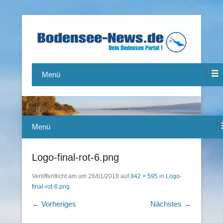
Das Bodensee Portal.
Bodensee-News.de
Menü
Menü
Logo-final-rot-6.png
Veröffentlicht am
um
26/01/2018
auf
842 × 595
in
Logo-
final-rot-6.png
← Vorheriges
Nächstes →