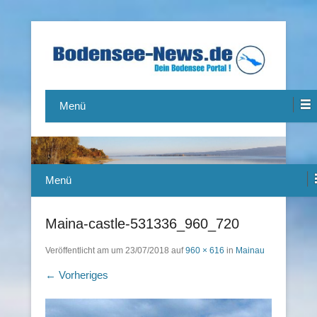
Das Bodensee Portal.
Bodensee-News.de
Menü
Menü
Maina-castle-531336_960_720
Veröffentlicht am
um
23/07/2018
auf
960 × 616
in
Mainau
← Vorheriges