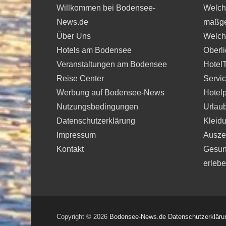
Willkommen bei Bodensee-
Welche
News.de
maßge
Über Uns
Welche
Hotels am Bodensee
Oberli
Veranstaltungen am Bodensee
Hotel
Reise Center
Servi
Werbung auf Bodensee-News
Hotelp
Nutzungsbedingungen
Urlau
Datenschutzerklärung
Kleidu
Impressum
Auszei
Kontakt
Gesun
erleb
Copyright © 2026
Bodensee-News.de
Datenschutzerkläru