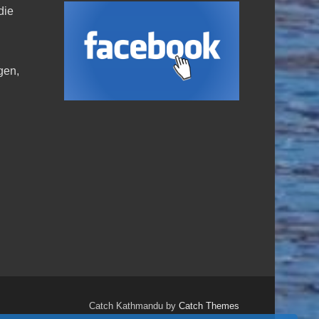
die
,
gen,
Catch Kathmandu by
Catch Themes