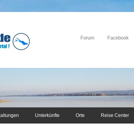
Das Bodensee Portal.
Bodensee-News.d
Forum
Facebook
taltungen
Unterkünfte
Orte
Reise Center