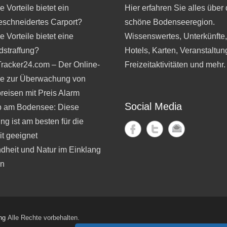
 Vorteile bietet ein
Hier erfahren Sie alles über 
schneidertes Carport?
schöne Bodenseeregion.
 Vorteile bietet eine
Wissenswertes, Unterkünfte
dstraffung?
Hotels, Karten, Veranstaltun
Tracker24.com – Der Online-
Freizeitaktivitäten und mehr.
ce zur Überwachung von
reisen mit Preis Alarm
Social Media
b am Bodensee: Diese
ng ist am besten für die
t geeignet
dheit und Natur im Einklang
en
ng
Alle Rechte vorbehalten.