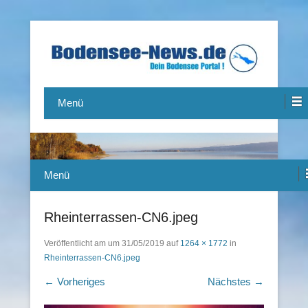
Das Bodensee Portal.
Bodensee-News.de
Menü
Menü
Rheinterrassen-CN6.jpeg
Veröffentlicht am
um
31/05/2019
auf
1264 × 1772
in
Rheinterrassen-CN6.jpeg
← Vorheriges
Nächstes →