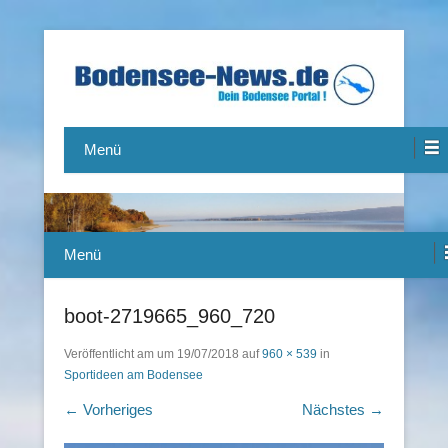
Das Bodensee Portal.
Bodensee-News.de
Menü
Menü
boot-2719665_960_720
Veröffentlicht am
um
19/07/2018
auf
960 × 539
in
Sportideen am Bodensee
← Vorheriges
Nächstes →