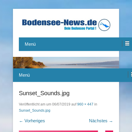
Das Bodensee Portal.
Bodensee-News.de
Menü
Menü
Sunset_Sounds.jpg
Veröffentlicht am
um
06/07/2019
auf
960 × 447
in
Sunset_Sounds.jpg
← Vorheriges
Nächstes →