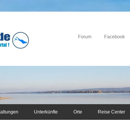
Das Bodensee Portal.
Bodensee-News.d
Forum
Facebook
taltungen
Unterkünfte
Orte
Reise Center