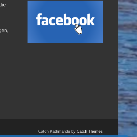
die
,
gen,
Catch Kathmandu by
Catch Themes