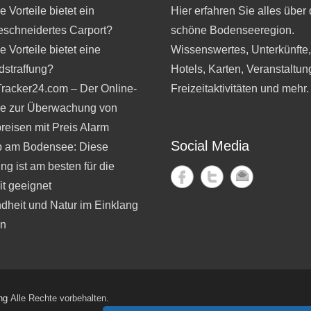
 Vorteile bietet ein
Hier erfahren Sie alles über 
schneidertes Carport?
schöne Bodenseeregion.
 Vorteile bietet eine
Wissenswertes, Unterkünfte
dstraffung?
Hotels, Karten, Veranstaltun
Tracker24.com – Der Online-
Freizeitaktivitäten und mehr.
ce zur Überwachung von
reisen mit Preis Alarm
Social Media
b am Bodensee: Diese
ng ist am besten für die
t geeignet
dheit und Natur im Einklang
en
ng
Alle Rechte vorbehalten.