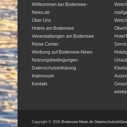
Willkommen bei Bodensee-
Welche
News.de
maßge
Über Uns
Welche
Hotels am Bodensee
Oberli
Veranstaltungen am Bodensee
Hotel
Reise Center
Servi
Werbung auf Bodensee-News
Hotelp
Nutzungsbedingungen
Urlau
Datenschutzerklärung
Kleidu
Impressum
Auszei
Kontakt
Gesun
erleb
Copyright © 2026
Bodensee-News.de
Datenschutzerkläru