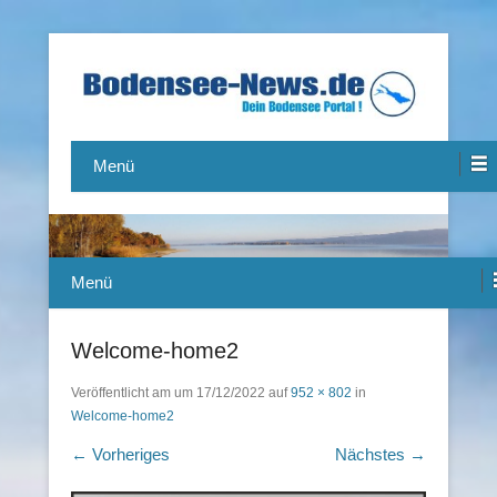
Das Bodensee Portal.
Bodensee-News.de
Menü
Menü
Welcome-home2
Veröffentlicht am
um
17/12/2022
auf
952 × 802
in
Welcome-home2
← Vorheriges
Nächstes →