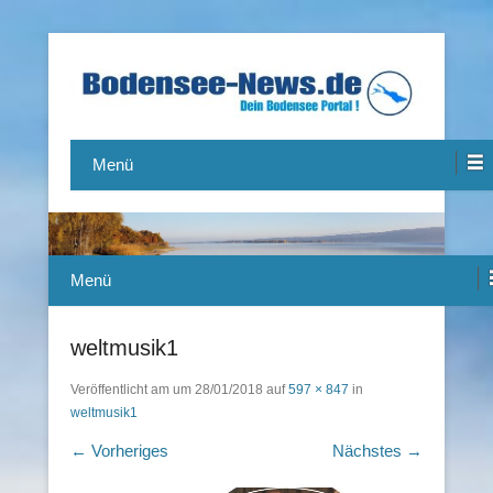
Das Bodensee Portal.
Bodensee-News.de
Menü
Menü
weltmusik1
Veröffentlicht am
um
28/01/2018
auf
597 × 847
in
weltmusik1
← Vorheriges
Nächstes →