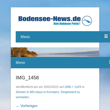
Das Bodensee Portal.
Bodensee-News.de
Menü
Menü
IMG_1458
Veröffentlicht am
um
18/02/2022
auf
1900 × 1425
in
Zimmer in WG-Haus in Konstanz, Dingelsdorf zu
vermieten.
← Vorheriges