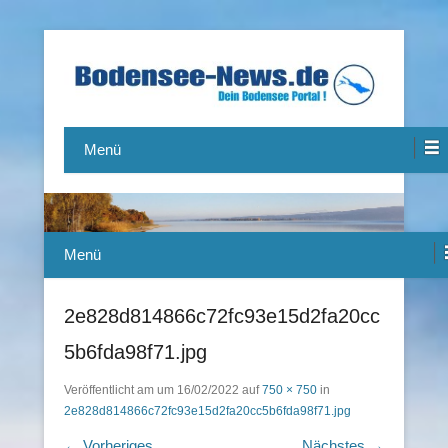
Das Bodensee Portal.
Bodensee-News.de
Menü
Menü
2e828d814866c72fc93e15d2fa20cc
5b6fda98f71.jpg
Veröffentlicht am
um
16/02/2022
auf
750 × 750
in
2e828d814866c72fc93e15d2fa20cc5b6fda98f71.jpg
← Vorheriges
Nächstes →