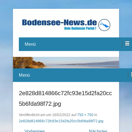
Das Bodensee Portal.
Bodensee-News.de
Menü
Menü
2e828d814866c72fc93e15d2fa20cc
5b6fda98f72.jpg
Veröffentlicht am
um
16/02/2022
auf
750 × 750
in
2e828d814866c72fc93e15d2fa20cc5b6fda98f72.jpg
← Vorheriges
Nächstes →