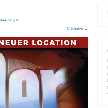
90er-berrys2
Nächstes →