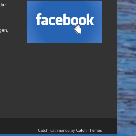
die
,
gen,
Catch Kathmandu by
Catch Themes