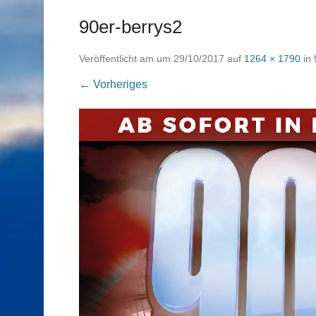
90er-berrys2
Veröffentlicht am
um
29/10/2017
auf
1264 × 1790
in
← Vorheriges