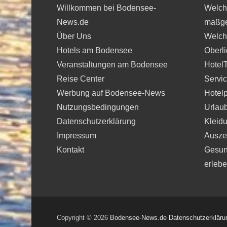
Willkommen bei Bodensee-
Welche
News.de
maßge
Über Uns
Welche
Hotels am Bodensee
Oberli
Veranstaltungen am Bodensee
Hotel
Reise Center
Servi
Werbung auf Bodensee-News
Hotelp
Nutzungsbedingungen
Urlau
Datenschutzerklärung
Kleidu
Impressum
Auszei
Kontakt
Gesun
erleb
Copyright © 2026
Bodensee-News.de
Datenschutzerkläru