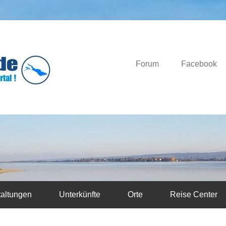
Das Bodensee Portal.
Bodensee-News.d
Forum
Facebook
taltungen
Unterkünfte
Orte
Reise Center