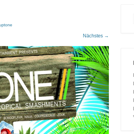
uptone
Nächstes →