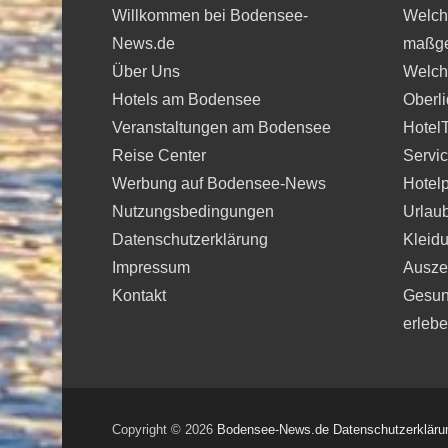
Willkommen bei Bodensee-
Welche
News.de
maßge
Über Uns
Welche
Hotels am Bodensee
Oberli
Veranstaltungen am Bodensee
Hotel
Reise Center
Servi
Werbung auf Bodensee-News
Hotelp
Nutzungsbedingungen
Urlau
Datenschutzerklärung
Kleidu
Impressum
Auszei
Kontakt
Gesun
erleb
Copyright © 2026
Bodensee-News.de
Datenschutzerkläru