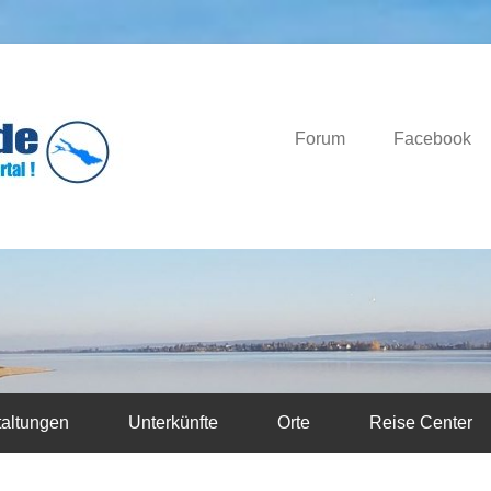
Das Bodensee Portal.
Bodensee-News.d
Forum
Facebook
taltungen
Unterkünfte
Orte
Reise Center