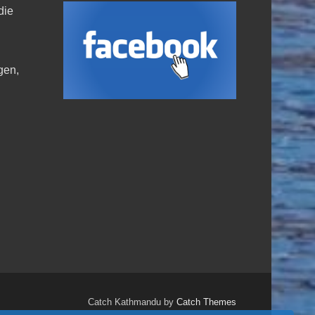
die
,
gen,
Catch Kathmandu by
Catch Themes