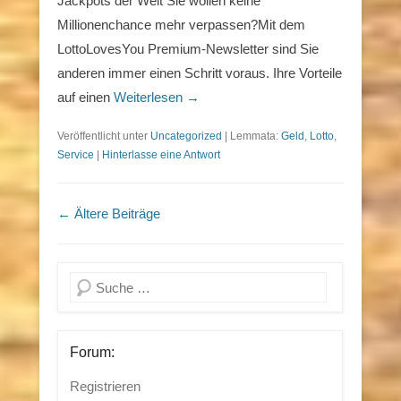
Jackpots der Welt Sie wollen keine
Millionenchance mehr verpassen?Mit dem
LottoLovesYou Premium-Newsletter sind Sie
anderen immer einen Schritt voraus. Ihre Vorteile
auf einen
Weiterlesen →
Veröffentlicht unter
Uncategorized
|
Lemmata:
Geld
,
Lotto
,
Service
|
Hinterlasse eine Antwort
Beitragsnavigation
←
Ältere Beiträge
Suchen
Forum:
Registrieren