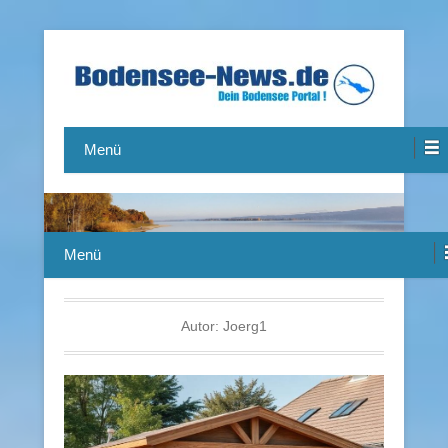
Das Bodensee Portal.
Bodensee-News.de
Menü
Menü
Autor:
Joerg1