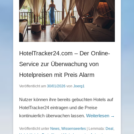
HotelTracker24.com – Der Online-
Service zur Überwachung von
Hotelpreisen mit Preis Alarm
Veröffentlicht am
30/01/2026
von
Joerg1
Nutzer können ihre bereits gebuchten Hotels auf
HotelTracker24 eintragen und die Preise
kontinuierlich überwachen lassen.
Weiterlesen →
Veröffentlicht unter
News
,
Wissenswertes
|
Lemmata:
Deal
,