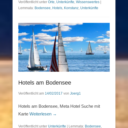
Veröffentlicht unter
Orte
,
Unterkünfte
,
Wissenswertes
|
Lemmata:
Bodensee
,
Hotels
,
Konstanz
,
Unterkünfte
Hotels am Bodensee
Veröffentlicht am
14/02/2017
von
Joerg1
Hotels am Bodensee, Meta Hotel Suche mit
Karte
Weiterlesen →
Veröffentlicht unter
Unterkünfte
|
Lemmata:
Bodensee
,