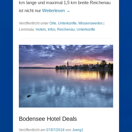
km lange und maximal 1,5 km breite Reichenau
ist nicht nur
Weiterlesen →
Veröffentlicht unter
Orte
,
Unterkünfte
,
Wissenswertes
|
Lemmata:
Hotels
,
Infos
,
Reichenau
,
Unterkünfte
Bodensee Hotel Deals
Veröffentlicht am
07/07/2018
von
Joerg1