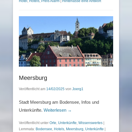
Hotel
,
Hotels
,
Preis Alarm
|
Hinterlasse eine Antwort
Meersburg
Veröffentlicht am
14/02/2025
von
Joerg1
Stadt Meersburg am Bodensee, Infos und
Unterkünfte.
Weiterlesen →
Veröffentlicht unter
Orte
,
Unterkünfte
,
Wissenswertes
|
Lemmata:
Bodensee
,
Hotels
,
Meersburg
,
Unterkünfte
|