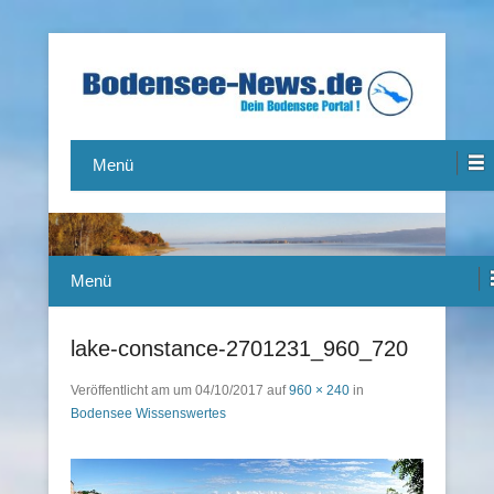
Das Bodensee Portal.
Bodensee-News.de
Menü
Menü
lake-constance-2701231_960_720
Veröffentlicht am
um
04/10/2017
auf
960 × 240
in
Bodensee Wissenswertes