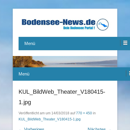
Das Bodensee Portal.
Bodensee-News.de
Menü
Menü
KUL_BildWeb_Theater_V180415-
1.jpg
Veröffentlicht am
um
14/03/2018
auf
770 × 450
in
KUL_BildWeb_Theater_V180415-1.jpg
← Vorheriges
Nächstes →