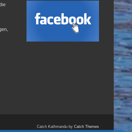
die
,
gen,
Catch Kathmandu by
Catch Themes