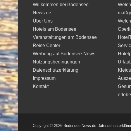
Willkommen bei Bodensee-
Welche
News.de
maßge
Über Uns
Welche
Hotels am Bodensee
Oberli
Veranstaltungen am Bodensee
Hotel
Reise Center
Servi
Werbung auf Bodensee-News
Hotelp
Nutzungsbedingungen
Urlau
Datenschutzerklärung
Kleidu
Impressum
Auszei
Kontakt
Gesun
erleb
Copyright © 2026
Bodensee-News.de
Datenschutzerkläru