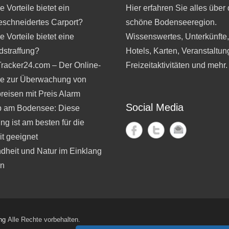
 Vorteile bietet ein
Hier erfahren Sie alles über 
schneidertes Carport?
schöne Bodenseeregion.
 Vorteile bietet eine
Wissenswertes, Unterkünfte
dstraffung?
Hotels, Karten, Veranstaltun
Tracker24.com – Der Online-
Freizeitaktivitäten und mehr.
ce zur Überwachung von
reisen mit Preis Alarm
Social Media
b am Bodensee: Diese
ng ist am besten für die
t geeignet
dheit und Natur im Einklang
en
ng
Alle Rechte vorbehalten.