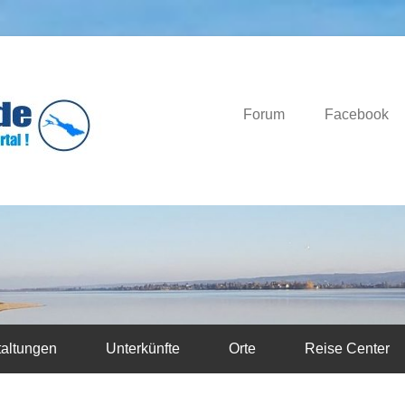
Das Bodensee Portal.
Bodensee-News.d
Forum
Facebook
taltungen
Unterkünfte
Orte
Reise Center