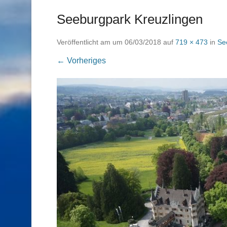
Seeburgpark Kreuzlingen
Veröffentlicht am
um
06/03/2018
auf
719 × 473
in
Se
← Vorheriges