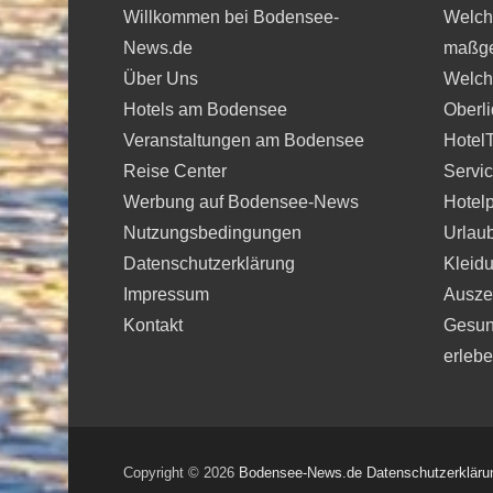
Willkommen bei Bodensee-
Welche
News.de
maßge
Über Uns
Welche
Hotels am Bodensee
Oberli
Veranstaltungen am Bodensee
Hotel
Reise Center
Servi
Werbung auf Bodensee-News
Hotelp
Nutzungsbedingungen
Urlau
Datenschutzerklärung
Kleidu
Impressum
Auszei
Kontakt
Gesun
erleb
Copyright © 2026
Bodensee-News.de
Datenschutzerkläru