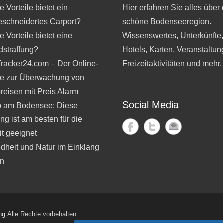
 Vorteile bietet ein
Hier erfahren Sie alles über 
schneidertes Carport?
schöne Bodenseeregion.
 Vorteile bietet eine
Wissenswertes, Unterkünfte
dstraffung?
Hotels, Karten, Veranstaltun
Tracker24.com – Der Online-
Freizeitaktivitäten und mehr.
ce zur Überwachung von
reisen mit Preis Alarm
Social Media
b am Bodensee: Diese
ng ist am besten für die
t geeignet
dheit und Natur im Einklang
en
ng
Alle Rechte vorbehalten.