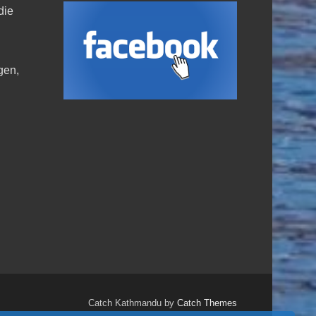
die
,
gen,
Catch Kathmandu by
Catch Themes