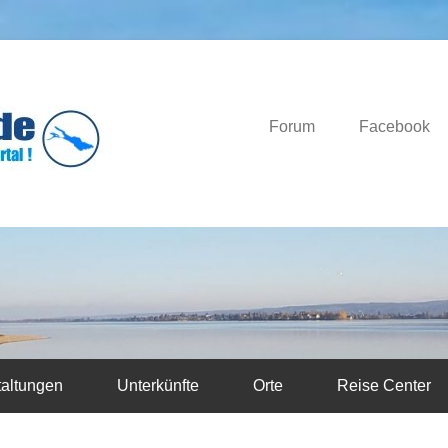
Das Bodensee Portal.
Bodensee-News.d
Forum
Facebook
taltungen
Unterkünfte
Orte
Reise Center