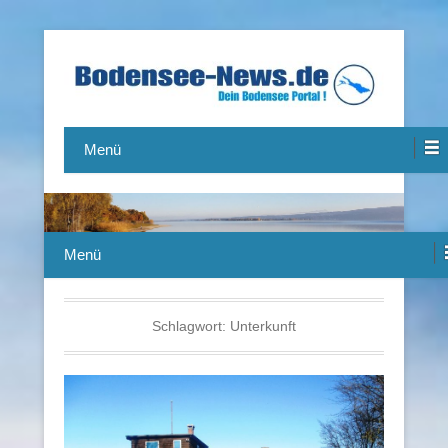
Das Bodensee Portal.
Bodensee-News.de
Menü
Menü
Schlagwort:
Unterkunft