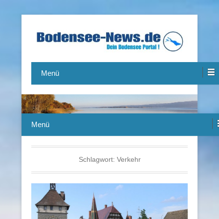
Das Bodensee Portal.
Bodensee-News.de
Menü
Menü
Schlagwort:
Verkehr