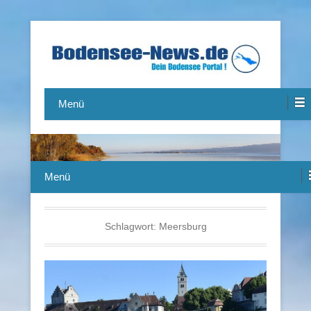
Das Bodensee Portal.
Bodensee-News.de
Menü
Menü
Schlagwort:
Meersburg